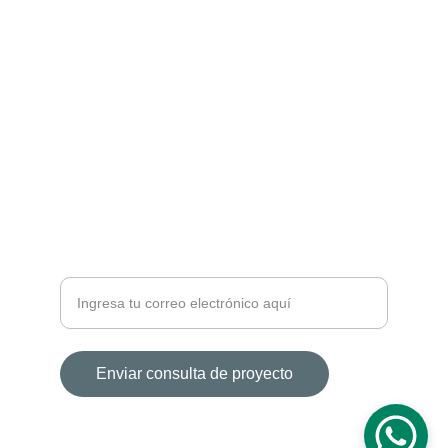
GALERÍA
info@mueblesstudio.com
5511605552
TESTIMONIOS
Tu correo electrónico por favor
Enviar consulta de proyecto